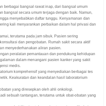
n berbagai bangsal rawat inap, dari bangsal umum
san bangsal secara umum terjaga dengan baik. Namun,
ehingga menyebabkan daftar tunggu. Kenyamanan dan
 sering kali menyarankan perbaikan dalam hal privasi dan
 ramai, terutama pada jam sibuk. Pasien sering
onsultasi dan pengobatan. Rumah sakit secara aktif
dan menyederhanakan aliran pasien.
engan peralatan pemantauan dan pendukung kehidupan
engalaman dalam menangani pasien kanker yang sakit
rgensi medis.
ratorium komprehensif yang menyediakan berbagai tes
enetik. Keakuratan dan keandalan hasil laboratorium
batan yang diresepkan oleh ahli onkologi.
jadi sebuah tantangan, terutama untuk obat-obatan yang