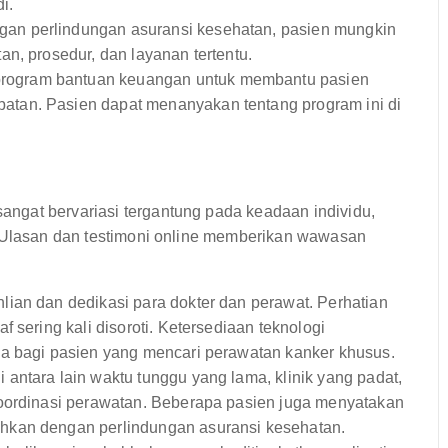
i.
an perlindungan asuransi kesehatan, pasien mungkin
n, prosedur, dan layanan tertentu.
rogram bantuan keuangan untuk membantu pasien
tan. Pasien dapat menanyakan tentang program ini di
ngat bervariasi tergantung pada keadaan individu,
. Ulasan dan testimoni online memberikan wawasan
ian dan dedikasi para dokter dan perawat. Perhatian
 sering kali disoroti. Ketersediaan teknologi
ma bagi pasien yang mencari perawatan kanker khusus.
antara lain waktu tunggu yang lama, klinik yang padat,
koordinasi perawatan. Beberapa pasien juga menyatakan
hkan dengan perlindungan asuransi kesehatan.