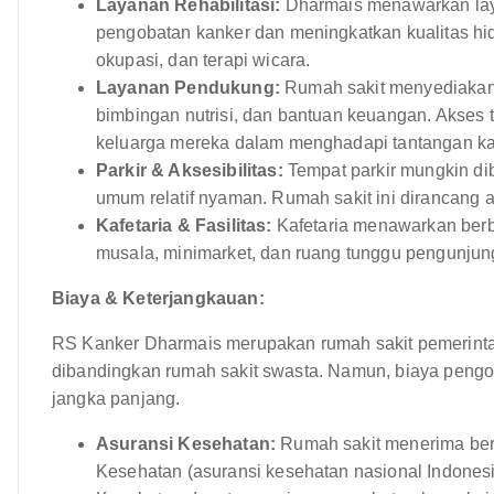
Layanan Rehabilitasi:
Dharmais menawarkan laya
pengobatan kanker dan meningkatkan kualitas hidup
okupasi, dan terapi wicara.
Layanan Pendukung:
Rumah sakit menyediakan 
bimbingan nutrisi, dan bantuan keuangan. Akses 
keluarga mereka dalam menghadapi tantangan ka
Parkir & Aksesibilitas:
Tempat parkir mungkin dib
umum relatif nyaman. Rumah sakit ini dirancang a
Kafetaria & Fasilitas:
Kafetaria menawarkan berba
musala, minimarket, dan ruang tunggu pengunjun
Biaya & Keterjangkauan:
RS Kanker Dharmais merupakan rumah sakit pemerint
dibandingkan rumah sakit swasta. Namun, biaya pengob
jangka panjang.
Asuransi Kesehatan:
Rumah sakit menerima ber
Kesehatan (asuransi kesehatan nasional Indones