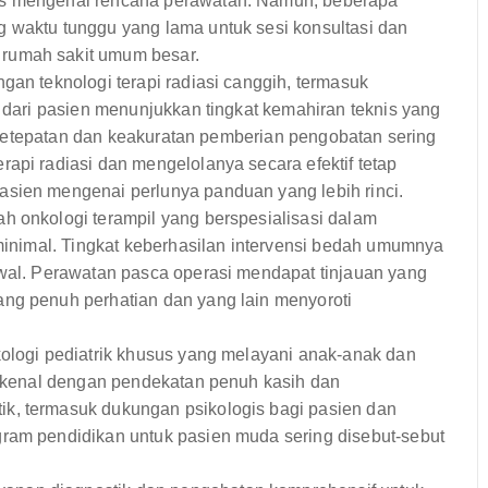
as mengenai rencana perawatan. Namun, beberapa
 waktu tunggu yang lama untuk sesi konsultasi dan
rumah sakit umum besar.
gan teknologi terapi radiasi canggih, termasuk
k dari pasien menunjukkan tingkat kemahiran teknis yang
i. Ketepatan dan keakuratan pemberian pengobatan sering
api radiasi dan mengelolanya secara efektif tetap
asien mengenai perlunya panduan yang lebih rinci.
ah onkologi terampil yang berspesialisasi dalam
 minimal. Tingkat keberhasilan intervensi bedah umumnya
awal. Perawatan pasca operasi mendapat tinjauan yang
ang penuh perhatian dan yang lain menyoroti
kologi pediatrik khusus yang melayani anak-anak dan
 dikenal dengan pendekatan penuh kasih dan
k, termasuk dukungan psikologis bagi pasien dan
gram pendidikan untuk pasien muda sering disebut-sebut