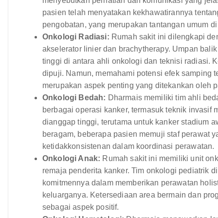
menyebutkan perhatian dan komunikasi yang jel
pasien telah menyatakan kekhawatirannya tentang
pengobatan, yang merupakan tantangan umum di 
Onkologi Radiasi:
Rumah sakit ini dilengkapi den
akselerator linier dan brachytherapy. Umpan bali
tinggi di antara ahli onkologi dan teknisi radias
dipuji. Namun, memahami potensi efek samping ter
merupakan aspek penting yang ditekankan oleh p
Onkologi Bedah:
Dharmais memiliki tim ahli bed
berbagai operasi kanker, termasuk teknik invasif
dianggap tinggi, terutama untuk kanker stadium 
beragam, beberapa pasien memuji staf perawat y
ketidakkonsistenan dalam koordinasi perawatan.
Onkologi Anak:
Rumah sakit ini memiliki unit on
remaja penderita kanker. Tim onkologi pediatrik
komitmennya dalam memberikan perawatan holisti
keluarganya. Ketersediaan area bermain dan pro
sebagai aspek positif.