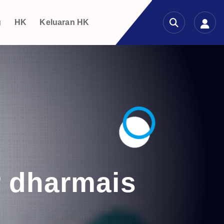
g
HK
Keluaran HK
r dharmais