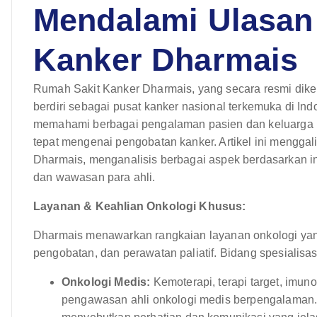
Mendalami Ulasan
Kanker Dharmais
Rumah Sakit Kanker Dharmais, yang secara resmi dik
berdiri sebagai pusat kanker nasional terkemuka di In
memahami berbagai pengalaman pasien dan keluarga 
tepat mengenai pengobatan kanker. Artikel ini mengga
Dharmais, menganalisis berbagai aspek berdasarkan in
dan wawasan para ahli.
Layanan & Keahlian Onkologi Khusus:
Dharmais menawarkan rangkaian layanan onkologi yan
pengobatan, dan perawatan paliatif. Bidang spesialisas
Onkologi Medis:
Kemoterapi, terapi target, imuno
pengawasan ahli onkologi medis berpengalaman. Ul