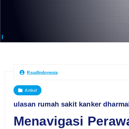
RsudIndonesia
Artikel
ulasan rumah sakit kanker dharma
Menavigasi Peraw