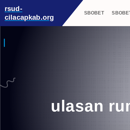
S
rsud-
k
SBOBET
SBOBE
cilacapkab.org
i
p
t
o
c
o
n
t
e
n
t
ulasan ru