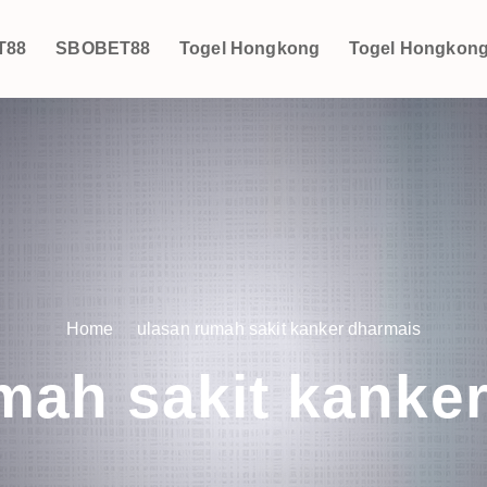
T88
SBOBET88
Togel Hongkong
Togel Hongkon
Home
ulasan rumah sakit kanker dharmais
mah sakit kanke