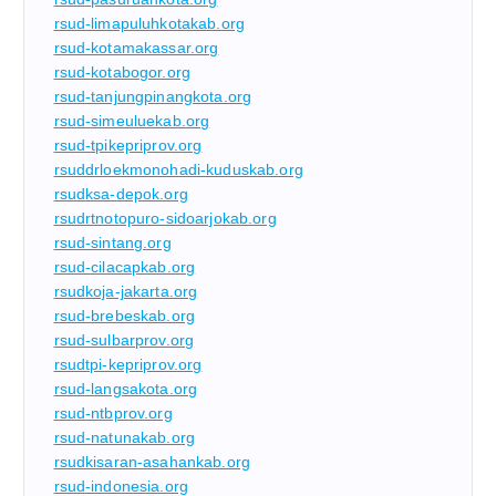
rsud-limapuluhkotakab.org
rsud-kotamakassar.org
rsud-kotabogor.org
rsud-tanjungpinangkota.org
rsud-simeuluekab.org
rsud-tpikepriprov.org
rsuddrloekmonohadi-kuduskab.org
rsudksa-depok.org
rsudrtnotopuro-sidoarjokab.org
rsud-sintang.org
rsud-cilacapkab.org
rsudkoja-jakarta.org
rsud-brebeskab.org
rsud-sulbarprov.org
rsudtpi-kepriprov.org
rsud-langsakota.org
rsud-ntbprov.org
rsud-natunakab.org
rsudkisaran-asahankab.org
rsud-indonesia.org