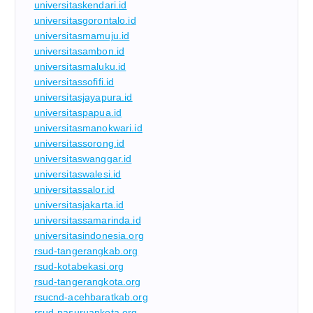
universitaskendari.id
universitasgorontalo.id
universitasmamuju.id
universitasambon.id
universitasmaluku.id
universitassofifi.id
universitasjayapura.id
universitaspapua.id
universitasmanokwari.id
universitassorong.id
universitaswanggar.id
universitaswalesi.id
universitassalor.id
universitasjakarta.id
universitassamarinda.id
universitasindonesia.org
rsud-tangerangkab.org
rsud-kotabekasi.org
rsud-tangerangkota.org
rsucnd-acehbaratkab.org
rsud-pasuruankota.org