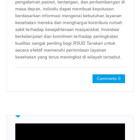
pengalaman pasien, tantangan, dan perkembangan di
masa depan, individu dapat membuat keputusan
berdasarkan informasi mengenai kebutuhan layanan
kesehatan mereka dan menghargai kontribusi rumah
sakit terhadap kesejahteraan masyarakat. Investasi
berkelanjutan dan komitmen terhadap peningkatan
kualitas sangat penting bagi RSUD Tarakan untuk
secara efektif memenuhi permintaan layanan
kesehatan yang terus meningkat di wilayah tersebut.
Comments 0