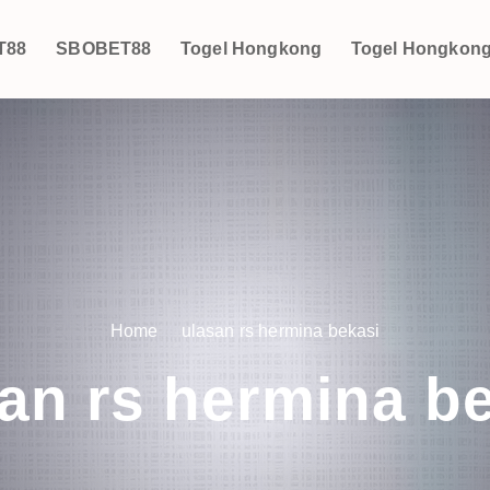
T88
SBOBET88
Togel Hongkong
Togel Hongkon
Home
ulasan rs hermina bekasi
an rs hermina b