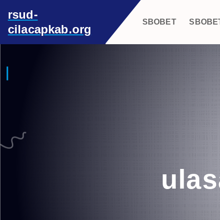
S
rsud-
k
SBOBET
SBOBE
cilacapkab.org
i
p
t
o
c
o
n
t
e
n
t
ulas