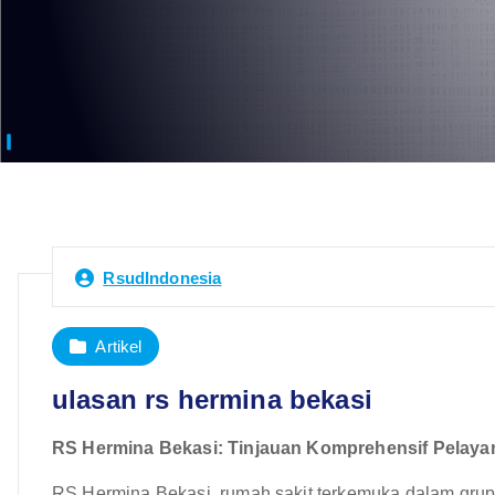
RsudIndonesia
Artikel
ulasan rs hermina bekasi
RS Hermina Bekasi: Tinjauan Komprehensif Pelayan
RS Hermina Bekasi, rumah sakit terkemuka dalam grup