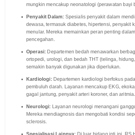
mungkin mencakup neonatologi (perawatan bayi baru
Penyakit Dalam:
Spesialis penyakit dalam mendi
dewasa, termasuk diabetes, hipertensi, penyakit 
menular. Mereka memainkan peran penting dalam
pencegahan.
Operasi:
Departemen bedah menawarkan berbaga
ortopedi, urologi, dan bedah THT (telinga, hidung
semakin banyak digunakan jika diperlukan.
Kardiologi:
Departemen kardiologi berfokus pada
pembuluh darah. Layanan mencakup EKG, ekokardio
gagal jantung, penyakit arteri koroner, dan aritmia
Neurologi:
Layanan neurologi menangani ganggua
Mereka mendiagnosis dan mengobati kondisi sepert
sclerosis.
Spesialisasi Lainnya:
Di luar bidang inti ini, 