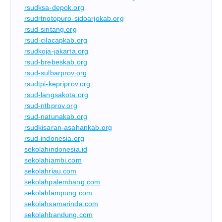
rsudksa-depok.org
rsudrtnotopuro-sidoarjokab.org
rsud-sintang.org
rsud-cilacapkab.org
rsudkoja-jakarta.org
rsud-brebeskab.org
rsud-sulbarprov.org
rsudtpi-kepriprov.org
rsud-langsakota.org
rsud-ntbprov.org
rsud-natunakab.org
rsudkisaran-asahankab.org
rsud-indonesia.org
sekolahindonesia.id
sekolahjambi.com
sekolahriau.com
sekolahpalembang.com
sekolahlampung.com
sekolahsamarinda.com
sekolahbandung.com