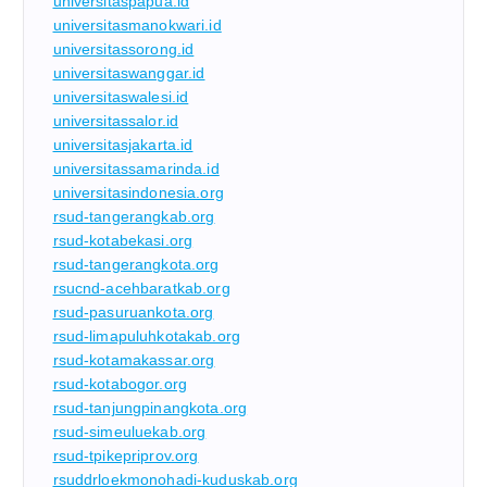
universitaspapua.id
universitasmanokwari.id
universitassorong.id
universitaswanggar.id
universitaswalesi.id
universitassalor.id
universitasjakarta.id
universitassamarinda.id
universitasindonesia.org
rsud-tangerangkab.org
rsud-kotabekasi.org
rsud-tangerangkota.org
rsucnd-acehbaratkab.org
rsud-pasuruankota.org
rsud-limapuluhkotakab.org
rsud-kotamakassar.org
rsud-kotabogor.org
rsud-tanjungpinangkota.org
rsud-simeuluekab.org
rsud-tpikepriprov.org
rsuddrloekmonohadi-kuduskab.org