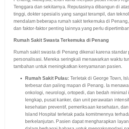
Tenggara dan sekitarnya. Reputasinya dibangun di atas
tinggi, dokter spesialis yang sangat terampil, dan tekn
mendalam beberapa rumah sakit terkemuka di Penang, me
dan faktor-faktor penting lainnya yang perlu dipertim
Rumah Sakit Swasta Terkemuka di Penang
Rumah sakit swasta di Penang dikenal karena standar p
personalisasi. Mereka seringkali menawarkan waktu t
tambahan untuk meningkatkan kenyamanan pasien.
Rumah Sakit Pulau:
Terletak di George Town, Is
terbesar dan paling mapan di Penang. Ia menawark
onkologi, neurologi, ortopedi, dan bedah minimal i
lengkap, pusat kanker, dan unit perawatan inten
kesehatan preventif, pemeriksaan kesehatan, da
Island Hospital terletak pada komitmennya terhad
berkelanjutan. Pasien dapat mengharapkan layana
dalam berbagai bahasa untuk mengakomodasi pas