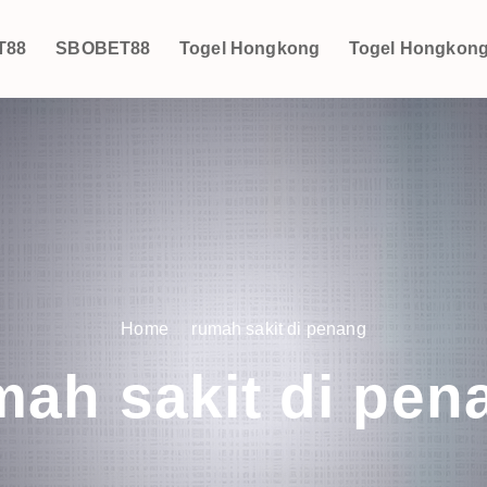
T88
SBOBET88
Togel Hongkong
Togel Hongkon
Home
rumah sakit di penang
mah sakit di pen