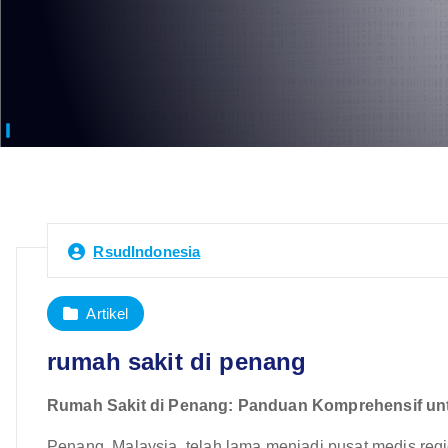
RsudIndonesia
Artikel
rumah sakit di penang
Rumah Sakit di Penang: Panduan Komprehensif un
Penang, Malaysia, telah lama menjadi pusat medis regi