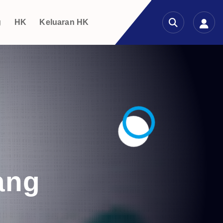
g
HK
Keluaran HK
ang