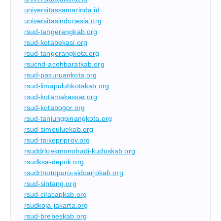
universitassamarinda.id
universitasindonesia.org
rsud-tangerangkab.org
rsud-kotabekasi.org
rsud-tangerangkota.org
rsucnd-acehbaratkab.org
rsud-pasuruankota.org
rsud-limapuluhkotakab.org
rsud-kotamakassar.org
rsud-kotabogor.org
rsud-tanjungpinangkota.org
rsud-simeuluekab.org
rsud-tpikepriprov.org
rsuddrloekmonohadi-kuduskab.org
rsudksa-depok.org
rsudrtnotopuro-sidoarjokab.org
rsud-sintang.org
rsud-cilacapkab.org
rsudkoja-jakarta.org
rsud-brebeskab.org