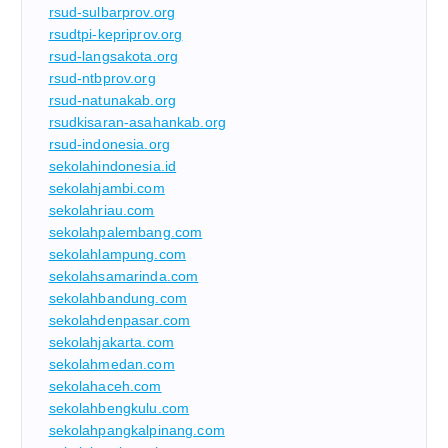
rsud-sulbarprov.org
rsudtpi-kepriprov.org
rsud-langsakota.org
rsud-ntbprov.org
rsud-natunakab.org
rsudkisaran-asahankab.org
rsud-indonesia.org
sekolahindonesia.id
sekolahjambi.com
sekolahriau.com
sekolahpalembang.com
sekolahlampung.com
sekolahsamarinda.com
sekolahbandung.com
sekolahdenpasar.com
sekolahjakarta.com
sekolahmedan.com
sekolahaceh.com
sekolahbengkulu.com
sekolahpangkalpinang.com