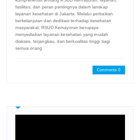
komprehensif tentang RSUD Kemayoran, layanan,
fasilitas, dan peran pentingnya dalam lanskap
layanan kesehatan di Jakarta. Melalui perbaikan
berkelanjutan dan dedikasi terhadap kesehatan
masyarakat, RSUD Kemayoran berupaya
menyediakan layanan kesehatan yang mudah
diakses, terjangkau, dan berkualitas tinggi bagi
semua orang.
Comments 0