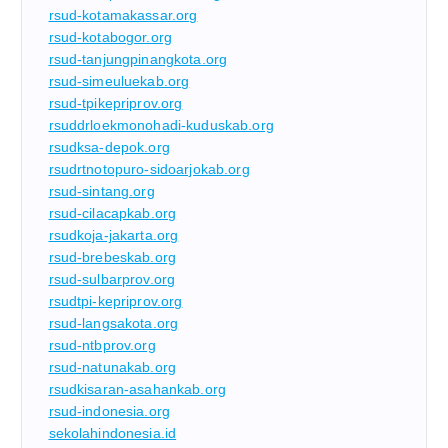
rsud-kotamakassar.org
rsud-kotabogor.org
rsud-tanjungpinangkota.org
rsud-simeuluekab.org
rsud-tpikepriprov.org
rsuddrloekmonohadi-kuduskab.org
rsudksa-depok.org
rsudrtnotopuro-sidoarjokab.org
rsud-sintang.org
rsud-cilacapkab.org
rsudkoja-jakarta.org
rsud-brebeskab.org
rsud-sulbarprov.org
rsudtpi-kepriprov.org
rsud-langsakota.org
rsud-ntbprov.org
rsud-natunakab.org
rsudkisaran-asahankab.org
rsud-indonesia.org
sekolahindonesia.id