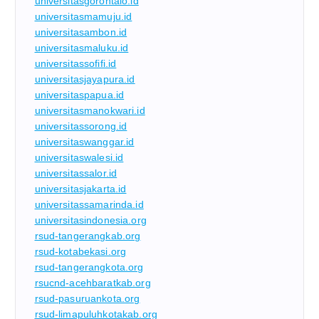
universitasgorontalo.id
universitasmamuju.id
universitasambon.id
universitasmaluku.id
universitassofifi.id
universitasjayapura.id
universitaspapua.id
universitasmanokwari.id
universitassorong.id
universitaswanggar.id
universitaswalesi.id
universitassalor.id
universitasjakarta.id
universitassamarinda.id
universitasindonesia.org
rsud-tangerangkab.org
rsud-kotabekasi.org
rsud-tangerangkota.org
rsucnd-acehbaratkab.org
rsud-pasuruankota.org
rsud-limapuluhkotakab.org