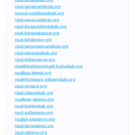
rsud-tangerangkota.org
rsucnd-acehbaratkab.org
rsud-pasuruankota.org
rsud-limapuluhkotakab.org
rsud-kotamakassar.org
rsud-kotabogor.org
rsud-tanjungpinangkota.org
rsud-simeuluekab.org
rsud-tpikepriprov.org
rsuddrloekmonohadi-kuduskab.org
rsudksa-depok.org
rsudrtnotopuro-sidoarjokab.org
rsud-sintang.org
rsud-cilacapkab.org
rsudkoja-jakarta.org
rsud-brebeskab.org
rsud-sulbarprov.org
rsudtpi-kepriprov.org
rsud-langsakota.org
rsud-ntbprov.org