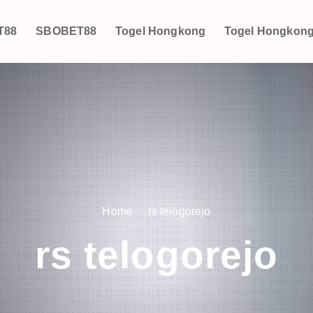
T88
SBOBET88
Togel Hongkong
Togel Hongkon
Home
rs telogorejo
rs telogorejo