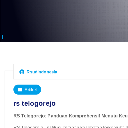
RsudIndonesia
Artikel
rs telogorejo
RS Telogorejo: Panduan Komprehensif Menuju Ke
RS Telogorejo, institusi layanan kesehatan terkemuka 