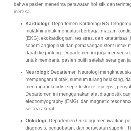
bahwa pasien menerima perawatan holistik dan terinte
mereka.
Kardiologi:
Departemen Kardiologi RS Telogorejo 
mutakhir untuk mengatasi berbagai macam kondis
(EKG), ekokardiogram, tes stres, dan kateterisasi
seperti angioplasti dan pemasangan stent untuk 
darah ke jantung. Departemen ini juga menyediak
untuk membantu pasien pulih setelah serangan jan
Neurologi:
Departemen Neurologi mengkhususkan
mempengaruhi otak, sumsum tulang belakang, dan s
menangani kondisi seperti stroke, epilepsi, penyak
Departemen ini menggunakan alat diagnostik can
electromyography (EMG), dan magnetic resonance
secara akurat.
Onkologi:
Departemen Onkologi menawarkan per
diagnosis, pengobatan, dan perawatan suportif. Tim 