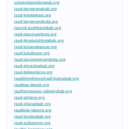
universitasindonesia.org
rsud-tangerangkab.org
rsud-kotabekasi.org
rsud-tangerangkota.org
rsucnd-acehbaratkab.org
rsud-pasuruankota.org
rsud-limapuluhkotakab.org
rsud-kotamakassar.org
rsud-kotabogor.org
rsud-tanjungpinangkota.org
rsud-simeuluekab.org
rsud-tpikepriprov.org
rsuddrloekmonohadi-kuduskab.org
rsudksa-depok.org
rsudrtnotopuro-sidoarjokab.org
rsud-sintang.org
rsud-cilacapkab.org
rsudkoja-jakarta.org
rsud-brebeskab.org
rsud-sulbarprov.org
rsudtpi-kepriprov.org