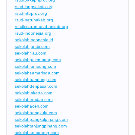
rsud-langsakota.org
rsud-ntbprov.org
rsud-natunakab.org
rsudkisaran-asahankab.org
rsud-indonesia.org
sekolahindonesia.id
sekolahjambi.com
sekolahriau.com
sekolahpalembang.com
sekolahlampung.com
sekolahsamarinda.com
sekolahbandung.com
sekolahdenpasar.com
sekolahjakarta.com
sekolahmedan.com
sekolahaceh.com
sekolahbengkulu.com
sekolahpangkalpinang.com
sekolahtanjungpinang.com
sekolahsemarang.com