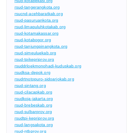
rsud-kotabekasi.org
rsud-tangerangkota.org
rsucnd-acehbaratkab.org
rsud-pasuruankota.org
rsud-limapuluhkotakab.org
rsud-kotamakassar.org
rsud-kotabogor.org
rsud-tanjungpinangkota.org
rsud-simeuluekab.org
rsud-tpikepriprov.org
rsuddrloekmonohadi-kuduskab.org
rsudksa-depok.org
rsudrtnotopuro-sidoarjokab.org
rsud-sintang.org
rsud-cilacapkab.org
rsudkoja-jakarta.org
rsud-brebeskab.org
rsud-sulbarprov.org
rsudtpi-kepriprov.org
rsud-langsakota.org
rsud-ntbprov.org