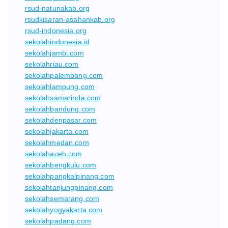
rsud-natunakab.org
rsudkisaran-asahankab.org
rsud-indonesia.org
sekolahindonesia.id
sekolahjambi.com
sekolahriau.com
sekolahpalembang.com
sekolahlampung.com
sekolahsamarinda.com
sekolahbandung.com
sekolahdenpasar.com
sekolahjakarta.com
sekolahmedan.com
sekolahaceh.com
sekolahbengkulu.com
sekolahpangkalpinang.com
sekolahtanjungpinang.com
sekolahsemarang.com
sekolahyogyakarta.com
sekolahpadang.com