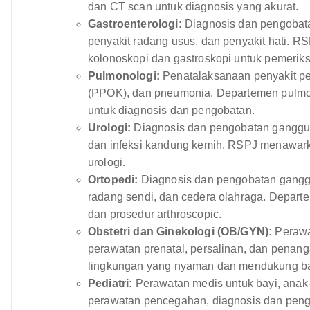
dan CT scan untuk diagnosis yang akurat.
Gastroenterologi:
Diagnosis dan pengobat
penyakit radang usus, dan penyakit hati. 
kolonoskopi dan gastroskopi untuk pemerik
Pulmonologi:
Penatalaksanaan penyakit pern
(PPOK), dan pneumonia. Departemen pulmon
untuk diagnosis dan pengobatan.
Urologi:
Diagnosis dan pengobatan gangguan
dan infeksi kandung kemih. RSPJ menawarka
urologi.
Ortopedi:
Diagnosis dan pengobatan ganggu
radang sendi, dan cedera olahraga. Depart
dan prosedur arthroscopic.
Obstetri dan Ginekologi (OB/GYN):
Perawa
perawatan prenatal, persalinan, dan penan
lingkungan yang nyaman dan mendukung bag
Pediatri:
Perawatan medis untuk bayi, anak-
perawatan pencegahan, diagnosis dan pen