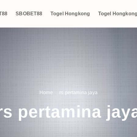
T88
SBOBET88
Togel Hongkong
Togel Hongkon
Home
rs pertamina jaya
rs pertamina jay