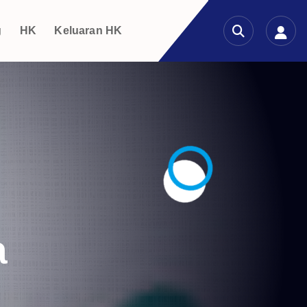
g
HK
Keluaran HK
a