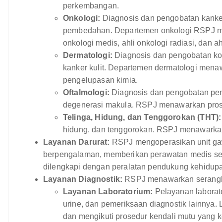
perkembangan.
Onkologi:
Diagnosis dan pengobatan kanker,
pembedahan. Departemen onkologi RSPJ meng
onkologi medis, ahli onkologi radiasi, dan a
Dermatologi:
Diagnosis dan pengobatan kond
kanker kulit. Departemen dermatologi mena
pengelupasan kimia.
Oftalmologi:
Diagnosis dan pengobatan peny
degenerasi makula. RSPJ menawarkan prosed
Telinga, Hidung, dan Tenggorokan (THT):
hidung, dan tenggorokan. RSPJ menawarkan
Layanan Darurat:
RSPJ mengoperasikan unit gawa
berpengalaman, memberikan perawatan medis sege
dilengkapi dengan peralatan pendukung kehidupan
Layanan Diagnostik:
RSPJ menawarkan serangkai
Layanan Laboratorium:
Pelayanan laborato
urine, dan pemeriksaan diagnostik lainnya. 
dan mengikuti prosedur kendali mutu yang ke