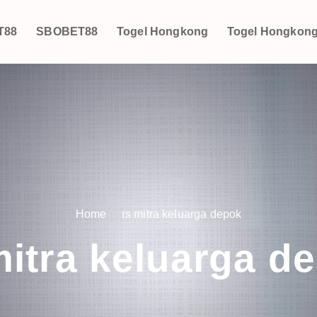
T88
SBOBET88
Togel Hongkong
Togel Hongkon
Home
rs mitra keluarga depok
mitra keluarga d