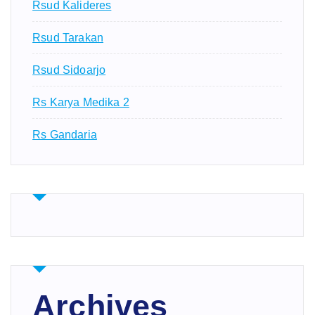
Rsud Kalideres
Rsud Tarakan
Rsud Sidoarjo
Rs Karya Medika 2
Rs Gandaria
Archives