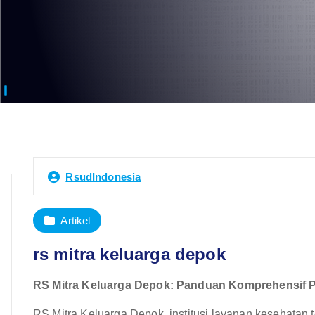
RsudIndonesia
Artikel
rs mitra keluarga depok
RS Mitra Keluarga Depok: Panduan Komprehensif Pe
RS Mitra Keluarga Depok, institusi layanan kesehatan