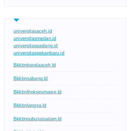
universitasaceh.id
universitasmedan.id
universitaspadang.id
universitaspekanbaru.id
Bkkbnbandaaceh.id
Bkkbnsabang.id
Bkkbnlhokseumawe.id
Bkkbnlangsa.id
Bkkbnsubulussalam.id