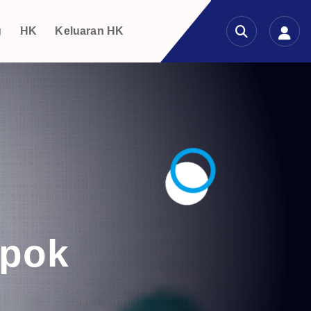
g
HK
Keluaran HK
epok