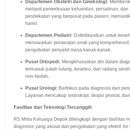
Departemen Obstetri dan Ginekologi:
Memberika
meliputi pemeriksaan kehamilan, persalinan, da
pendekatan yang berpusat pada pasien, memasti
hamil.
Departemen Pediatri:
Didedikasikan untuk keseh
menawarkan perawatan anak yang komprehensif, 
pengobatan penyakit masa kanak-kanak.
Pusat Ortopedi:
Mengkhususkan diri dalam diag
termasuk patah tulang, keseleo, dan radang send
non-bedah.
Pusat Urologi:
Berfokus pada diagnosis dan pen
Layanan mencakup sistoskopi, biopsi prostat, dan
Fasilitas dan Teknologi Tercanggih
RS Mitra Keluarga Depok dilengkapi dengan fasilitas 
diagnosis yang akurat dan pengobatan yang efektif. Ini