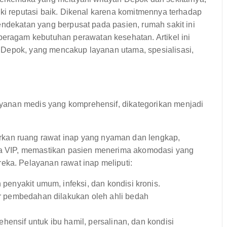
iki reputasi baik. Dikenal karena komitmennya terhadap
endekatan yang berpusat pada pasien, rumah sakit ini
agam kebutuhan perawatan kesehatan. Artikel ini
 Depok, yang mencakup layanan utama, spesialisasi,
yanan medis yang komprehensif, dikategorikan menjadi
kan ruang rawat inap yang nyaman dan lengkap,
gga VIP, memastikan pasien menerima akomodasi yang
eka. Pelayanan rawat inap meliputi:
enyakit umum, infeksi, dan kondisi kronis.
 pembedahan dilakukan oleh ahli bedah
ensif untuk ibu hamil, persalinan, dan kondisi