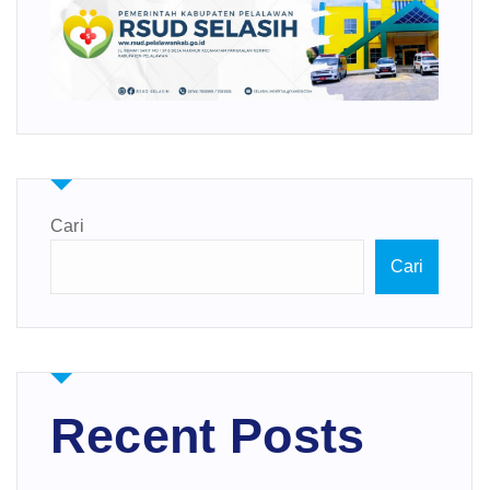
Cari
Cari
Recent Posts