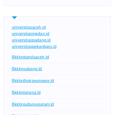
universitasaceh.id
universitasmedan.id
universitaspadang.id
universitaspekanbaru.id
Bkkbnbandaaceh.id
Bkkbnsabang.id
Bkkbnlhokseumawe.id
Bkkbnlangsa.id
Bkkbnsubulussalam.id