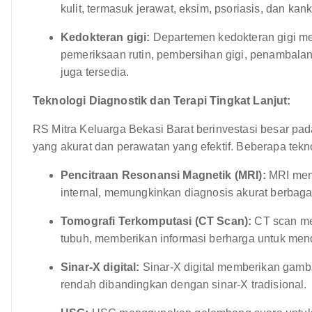
kulit, termasuk jerawat, eksim, psoriasis, dan kanke
Kedokteran gigi:
Departemen kedokteran gigi me
pemeriksaan rutin, pembersihan gigi, penambalan
juga tersedia.
Teknologi Diagnostik dan Terapi Tingkat Lanjut:
RS Mitra Keluarga Bekasi Barat berinvestasi besar pa
yang akurat dan perawatan yang efektif. Beberapa tekno
Pencitraan Resonansi Magnetik (MRI):
MRI memb
internal, memungkinkan diagnosis akurat berbagai
Tomografi Terkomputasi (CT Scan):
CT scan me
tubuh, memberikan informasi berharga untuk mend
Sinar-X digital:
Sinar-X digital memberikan gamba
rendah dibandingkan dengan sinar-X tradisional.