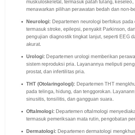
muskuloskeletal, termasuk patah tulang, keseleo,
menawarkan pilihan perawatan bedah dan non-b
Neurologi:
Departemen neurologi berfokus pada 
termasuk stroke, epilepsi, penyakit Parkinson, d
pengujian diagnostik tingkat lanjut, seperti EEG
akurat.
Urologi:
Departemen urologi memberikan perawat
sistem reproduksi pria. Layanannya meliputi pengo
prostat, dan infertilitas pria.
THT (Otolaringologi):
Departemen THT mengkhusu
pada telinga, hidung, dan tenggorokan. Layanan
sinusitis, tonsilitis, dan gangguan suara.
Oftalmologi:
Departemen oftalmologi menyediaka
termasuk pemeriksaan mata rutin, pengobatan pen
Dermatologi:
Departemen dermatologi mengkhusu