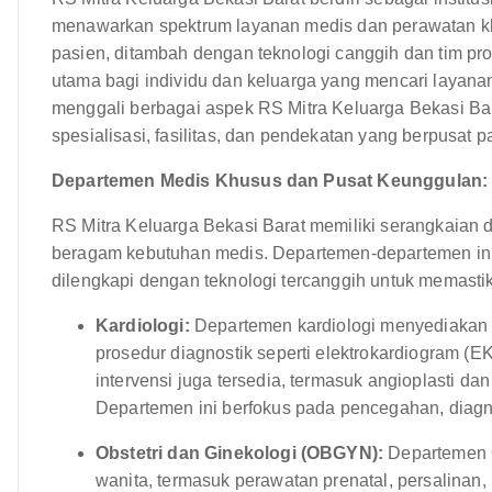
menawarkan spektrum layanan medis dan perawatan kh
pasien, ditambah dengan teknologi canggih dan tim pr
utama bagi individu dan keluarga yang mencari layanan k
menggali berbagai aspek RS Mitra Keluarga Bekasi Bar
spesialisasi, fasilitas, dan pendekatan yang berpusat p
Departemen Medis Khusus dan Pusat Keunggulan:
RS Mitra Keluarga Bekasi Barat memiliki serangkaian
beragam kebutuhan medis. Departemen-departemen ini d
dilengkapi dengan teknologi tercanggih untuk memastik
Kardiologi:
Departemen kardiologi menyediakan 
prosedur diagnostik seperti elektrokardiogram (E
intervensi juga tersedia, termasuk angioplasti da
Departemen ini berfokus pada pencegahan, diagno
Obstetri dan Ginekologi (OBGYN):
Departemen 
wanita, termasuk perawatan prenatal, persalinan