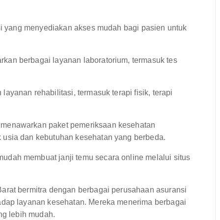
asi yang menyediakan akses mudah bagi pasien untuk
kan berbagai layanan laboratorium, termasuk tes
yanan rehabilitasi, termasuk terapi fisik, terapi
i menawarkan paket pemeriksaan kesehatan
 usia dan kebutuhan kesehatan yang berbeda.
udah membuat janji temu secara online melalui situs
arat bermitra dengan berbagai perusahaan asuransi
hadap layanan kesehatan. Mereka menerima berbagai
ng lebih mudah.