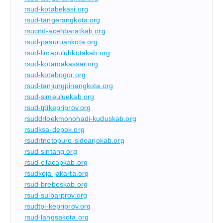
rsud-kotabekasi.org
rsud-tangerangkota.org
rsucnd-acehbaratkab.org
rsud-pasuruankota.org
rsud-limapuluhkotakab.org
rsud-kotamakassar.org
rsud-kotabogor.org
rsud-tanjungpinangkota.org
rsud-simeuluekab.org
rsud-tpikepriprov.org
rsuddrloekmonohadi-kuduskab.org
rsudksa-depok.org
rsudrtnotopuro-sidoarjokab.org
rsud-sintang.org
rsud-cilacapkab.org
rsudkoja-jakarta.org
rsud-brebeskab.org
rsud-sulbarprov.org
rsudtpi-kepriprov.org
rsud-langsakota.org