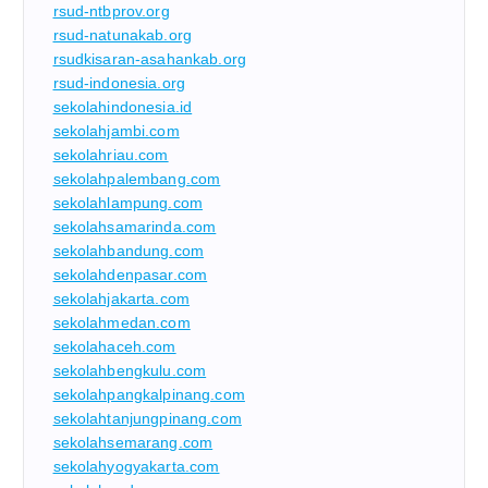
rsud-ntbprov.org
rsud-natunakab.org
rsudkisaran-asahankab.org
rsud-indonesia.org
sekolahindonesia.id
sekolahjambi.com
sekolahriau.com
sekolahpalembang.com
sekolahlampung.com
sekolahsamarinda.com
sekolahbandung.com
sekolahdenpasar.com
sekolahjakarta.com
sekolahmedan.com
sekolahaceh.com
sekolahbengkulu.com
sekolahpangkalpinang.com
sekolahtanjungpinang.com
sekolahsemarang.com
sekolahyogyakarta.com