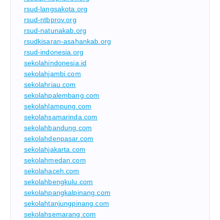
rsud-langsakota.org
rsud-ntbprov.org
rsud-natunakab.org
rsudkisaran-asahankab.org
rsud-indonesia.org
sekolahindonesia.id
sekolahjambi.com
sekolahriau.com
sekolahpalembang.com
sekolahlampung.com
sekolahsamarinda.com
sekolahbandung.com
sekolahdenpasar.com
sekolahjakarta.com
sekolahmedan.com
sekolahaceh.com
sekolahbengkulu.com
sekolahpangkalpinang.com
sekolahtanjungpinang.com
sekolahsemarang.com