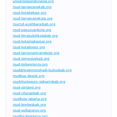
universitasindonesia.org
rsud-tangerangkab.org
rsud-kotabekasi.org
rsud-tangerangkota.org
rsucnd-acehbaratkab.org
rsud-pasuruankota.org
rsud-limapuluhkotakab.org
rsud-kotamakassar.org
rsud-kotabogor.org
rsud-tanjungpinangkota.org
rsud-simeuluekab.org
rsud-tpikepriprov.org
rsuddrloekmonohadi-kuduskab.org
rsudksa-depok.org
rsudrtnotopuro-sidoarjokab.org
rsud-sintang.org
rsud-cilacapkab.org
rsudkoja-jakarta.org
rsud-brebeskab.org
rsud-sulbarprov.org
rsudtpi-kepriprov.org