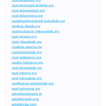
rsud-tanjungpinangkota.org
rsud-simeuluekab.org
rsud-tpikepriprov.org
rsuddrloekmonohadi-kuduskab.org
rsudksa-depok.org
rsudrtnotopuro-sidoarjokab.org
rsud-sintang.org
rsud-cilacapkab.org
rsudkoja-jakarta.org
rsud-brebeskab.org
rsud-sulbarprov.org
rsudtpi-kepriprov.org
rsud-langsakota.org
rsud-ntbprov.org
rsud-natunakab.org
rsudkisaran-asahankab.org
rsud-indonesia.org
sekolahindonesia.id
sekolahjambi.com
sekolahriau.com