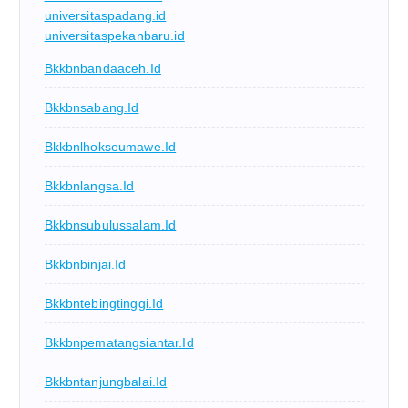
universitaspadang.id
universitaspekanbaru.id
Bkkbnbandaaceh.id
Bkkbnsabang.id
Bkkbnlhokseumawe.id
Bkkbnlangsa.id
Bkkbnsubulussalam.id
Bkkbnbinjai.id
Bkkbntebingtinggi.id
Bkkbnpematangsiantar.id
Bkkbntanjungbalai.id