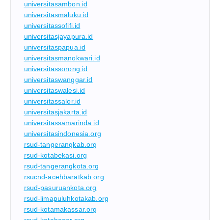
universitasambon.id
universitasmaluku.id
universitassofifi.id
universitasjayapura.id
universitaspapua.id
universitasmanokwari.id
universitassorong.id
universitaswanggar.id
universitaswalesi.id
universitassalor.id
universitasjakarta.id
universitassamarinda.id
universitasindonesia.org
rsud-tangerangkab.org
rsud-kotabekasi.org
rsud-tangerangkota.org
rsucnd-acehbaratkab.org
rsud-pasuruankota.org
rsud-limapuluhkotakab.org
rsud-kotamakassar.org
rsud-kotabogor.org