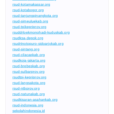
rsud-kotamakassar.org
rsud-kotabogor.org
rsud-tanjungpinangkota.org
rsud-simeuluekab.org
rsud-tpikepriprov.org
rsuddrloekmonohadi-kuduskab.org
rsudksa-depok.org
rsudrtnotopuro-sidoarjokab.org
rsud-sintang.org
rsud-cilacapkab.org
rsudkoja-jakarta.org
rsud-brebeskab.org
rsud-sulbarprov.org
rsudtpi-kepriprov.org
rsud-langsakota.org
rsud-ntbprov.org
rsud-natunakab.org
rsudkisaran-asahankab.org
rsud-indonesia.org
sekolahindonesia.id