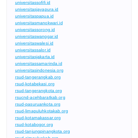
universitassofifi.id
universitasjayapura.id
universitaspapua.id
universitasmanokwari.id
universitassorong.id
universitaswanggar.id
universitaswalesi.id
universitassalor.id
universitasjakarta.id
universitassamarinda.id
universitasindonesia.org
rsud-tangerangkab.org
rsud-kotabekasi.org
rsud-tangerangkota.org
rsucnd-acehbaratkab.org
rsud-pasuruankota.org
rsud-limapuluhkotakab.org
rsud-kotamakassar.org
rsud-kotabogor.org
rsud-tanjungpinangkota.org
rsud-simeuluekab.org