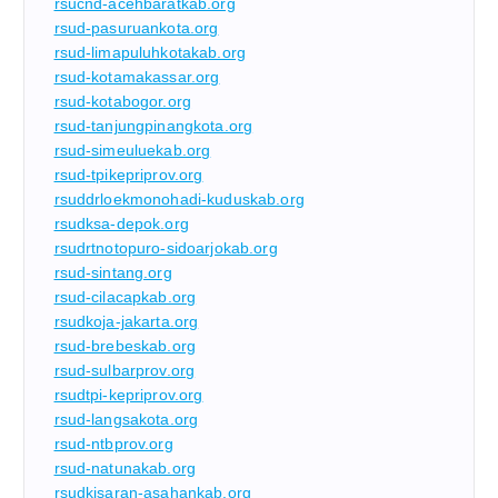
rsucnd-acehbaratkab.org
rsud-pasuruankota.org
rsud-limapuluhkotakab.org
rsud-kotamakassar.org
rsud-kotabogor.org
rsud-tanjungpinangkota.org
rsud-simeuluekab.org
rsud-tpikepriprov.org
rsuddrloekmonohadi-kuduskab.org
rsudksa-depok.org
rsudrtnotopuro-sidoarjokab.org
rsud-sintang.org
rsud-cilacapkab.org
rsudkoja-jakarta.org
rsud-brebeskab.org
rsud-sulbarprov.org
rsudtpi-kepriprov.org
rsud-langsakota.org
rsud-ntbprov.org
rsud-natunakab.org
rsudkisaran-asahankab.org