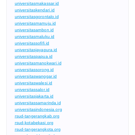
universitasmakassar.id
universitaskendari.id
universitasgorontalo.id
universitasmamuju.id
universitasambon.id
universitasmaluku.id
universitassofifi.id
universitasjayapura.id
universitaspapua.id
universitasmanokwari.id
universitassorong.id
universitaswanggar.id
universitaswalesi.id
universitassalor.id
universitasjakarta.id
universitassamarinda.id
universitasindonesia.org
rsud-tangerangkab.org
rsud-kotabekasi.org
rsud-tangerangkota.org