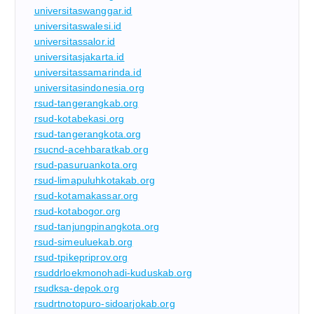
universitaswanggar.id
universitaswalesi.id
universitassalor.id
universitasjakarta.id
universitassamarinda.id
universitasindonesia.org
rsud-tangerangkab.org
rsud-kotabekasi.org
rsud-tangerangkota.org
rsucnd-acehbaratkab.org
rsud-pasuruankota.org
rsud-limapuluhkotakab.org
rsud-kotamakassar.org
rsud-kotabogor.org
rsud-tanjungpinangkota.org
rsud-simeuluekab.org
rsud-tpikepriprov.org
rsuddrloekmonohadi-kuduskab.org
rsudksa-depok.org
rsudrtnotopuro-sidoarjokab.org