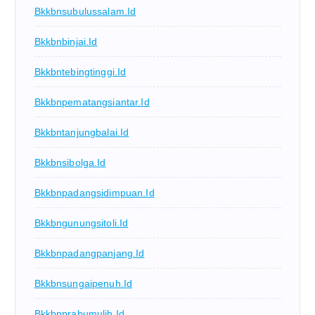
Bkkbnsubulussalam.id
Bkkbnbinjai.id
Bkkbntebingtinggi.id
Bkkbnpematangsiantar.id
Bkkbntanjungbalai.id
Bkkbnsibolga.id
Bkkbnpadangsidimpuan.id
Bkkbngunungsitoli.id
Bkkbnpadangpanjang.id
Bkkbnsungaipenuh.id
Bkkbnprabumulih.id