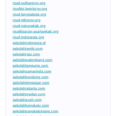
rsud-sulbarprov.org
rsudtpi-kepriprov.org
rsud-langsakota.org
rsud-ntbprov.org
rsud-natunakab.org
rsudkisaran-asahankab.org
rsud-indonesia.org
sekolahindonesia.id
sekolahjambi.com
sekolahriau.com
sekolahpalembang.com
sekolahlampung.com
sekolahsamarinda.com
sekolahbandung.com
sekolahdenpasar.com
sekolahjakarta.com
sekolahmedan.com
sekolahaceh.com
sekolahbengkulu.com
sekolahpangkalpinang.com