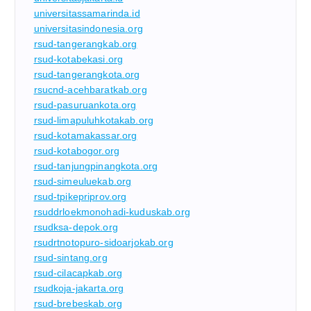
universitassamarinda.id
universitasindonesia.org
rsud-tangerangkab.org
rsud-kotabekasi.org
rsud-tangerangkota.org
rsucnd-acehbaratkab.org
rsud-pasuruankota.org
rsud-limapuluhkotakab.org
rsud-kotamakassar.org
rsud-kotabogor.org
rsud-tanjungpinangkota.org
rsud-simeuluekab.org
rsud-tpikepriprov.org
rsuddrloekmonohadi-kuduskab.org
rsudksa-depok.org
rsudrtnotopuro-sidoarjokab.org
rsud-sintang.org
rsud-cilacapkab.org
rsudkoja-jakarta.org
rsud-brebeskab.org