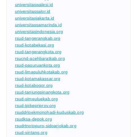
universitaswalesi.id
universitassalor.id
universitasjakarta.id
universitassamarinda.id
universitasindonesia.org
rsud-tangerangkab.org
rsud-kotabekasi.org
rsud-tangerangkota.org
rsucnd-acehbaratkab.org
rsud-pasuruankota.org
rsud-limapuluhkotakab.org
rsud-kotamakassar.org
rsud-kotabogor.org
rsud-tanjungpinangkota.org
rsud-simeuluekab.org
rsud-tpikepriprov.org
rsuddrloekmonohadi-kuduskab.org
rsudksa-depok.org
rsudrtnotopuro-sidoarjokab.org
rsud-sintang.org