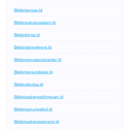
Bkkbnlangsa.id
Bkkbnsubulussalam.id
Bkkbnbinjai.id
Bkkbntebingtinggi.id
Bkkbnpematangsiantar.id
Bkkbntanjungbalai.id
Bkkbnsibolga.id
Bkkbnpadangsidimpuan.id
Bkkbngunungsitoli.id
Bkkbnpadangpanjang.id