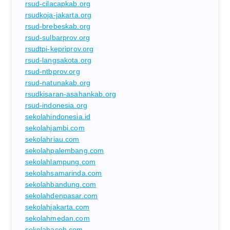
rsud-cilacapkab.org
rsudkoja-jakarta.org
rsud-brebeskab.org
rsud-sulbarprov.org
rsudtpi-kepriprov.org
rsud-langsakota.org
rsud-ntbprov.org
rsud-natunakab.org
rsudkisaran-asahankab.org
rsud-indonesia.org
sekolahindonesia.id
sekolahjambi.com
sekolahriau.com
sekolahpalembang.com
sekolahlampung.com
sekolahsamarinda.com
sekolahbandung.com
sekolahdenpasar.com
sekolahjakarta.com
sekolahmedan.com
sekolahaceh.com